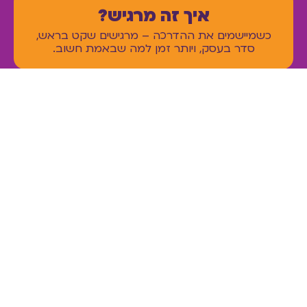
איך זה מרגיש?
כשמיישמים את ההדרכה – מרגישים שקט בראש,
סדר בעסק, ויותר זמן למה שבאמת חשוב.
מה תכל'ס יוצא מזה?
שיפור משמעותי בסגירות עם לקוחות קיימים וחדשים,
ושדרוג השירות שאתם מעניקים – כך שכל לקוח
יקבל את הטוב ביותר.
שורה תחתונה
6 שיעורי וידאו קצרים, מעניינים ופרקטיים – ליישום
מיידי כבר מהיום!
החיים אחרי הצפיה במדריך?
תפסיקו לכבות שריפות – תתחילו לנהל!